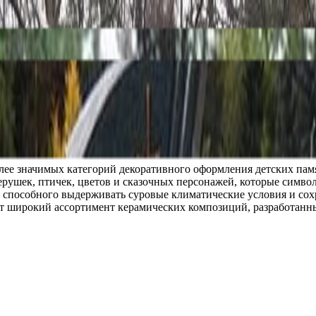
я тематика
олее значимых категорий декоративного оформления детских па
рушек, птичек, цветов и сказочных персонажей, которые символ
, способного выдерживать суровые климатические условия и сох
т широкий ассортимент керамических композиций, разработанн