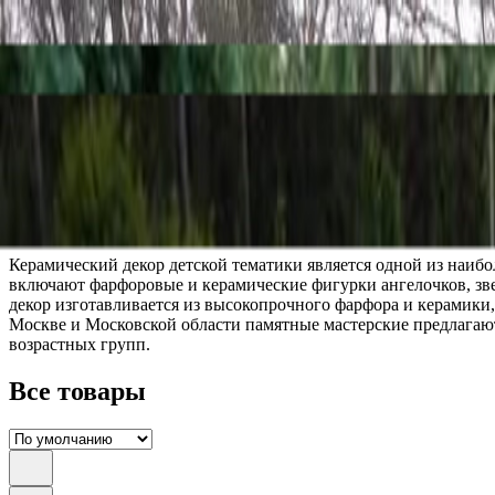
Скидка 5.00% на Надгробные плиты
Детская тематика
Главная
/
Оформление памятников
/
Декор из керамики
/
Детска
Керамический декор детской тематики является одной из наиб
включают фарфоровые и керамические фигурки ангелочков, зве
декор изготавливается из высокопрочного фарфора и керамики
Москве и Московской области памятные мастерские предлагаю
возрастных групп.
Все товары