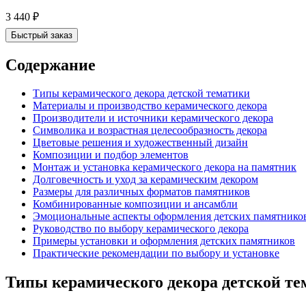
3 440
₽
Быстрый заказ
Содержание
Типы керамического декора детской тематики
Материалы и производство керамического декора
Производители и источники керамического декора
Символика и возрастная целесообразность декора
Цветовые решения и художественный дизайн
Композиции и подбор элементов
Монтаж и установка керамического декора на памятник
Долговечность и уход за керамическим декором
Размеры для различных форматов памятников
Комбинированные композиции и ансамбли
Эмоциональные аспекты оформления детских памятнико
Руководство по выбору керамического декора
Примеры установки и оформления детских памятников
Практические рекомендации по выбору и установке
Типы керамического декора детской те