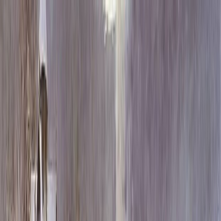
Каталог
+7 (926) 211 90 79
Обратный звонок
0
₽
О нас
Блог
Оплата
Гарантия
Услуги
Контакты
Скидка 5.00% на Надгробные плиты