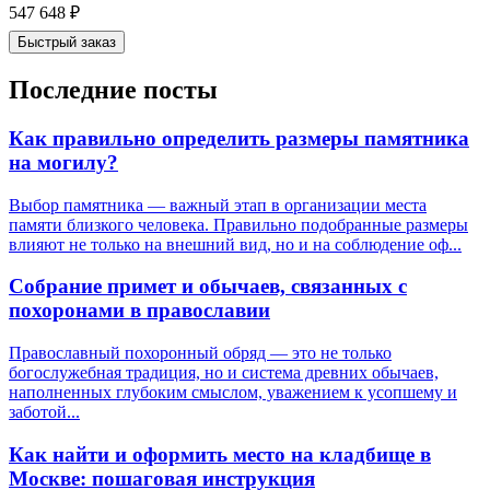
547 648
₽
Быстрый заказ
Последние посты
Как правильно определить размеры памятника
на могилу?
Выбор памятника — важный этап в организации места
памяти близкого человека. Правильно подобранные размеры
влияют не только на внешний вид, но и на соблюдение оф...
Собрание примет и обычаев, связанных с
похоронами в православии
Православный похоронный обряд — это не только
богослужебная традиция, но и система древних обычаев,
наполненных глубоким смыслом, уважением к усопшему и
заботой...
Как найти и оформить место на кладбище в
Москве: пошаговая инструкция