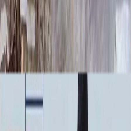
Усиленная
70 000 ₽
Доставка
Доставка
Самовывоз
Бесплатно
Москва
2 000 ₽
Мос. Обл. (от МКАД до 50 км)
3 000 ₽
Мос. Обл. (от МКАД до 100 км)
4 000 ₽
Мос. Обл. (от МКАД до 150 км)
6 000 ₽
По России (любой регион) по согласованию
5 000 ₽
Быстрый заказ
Описание
Технические характеристики
Вопросы и ответы
Доставка и оплата
Комплекс ММ9047 представляет собой целостное и