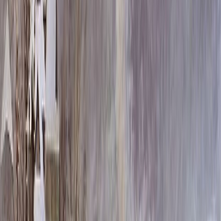
Скидка 5.00% на Надгробные плиты
Комплекс на могилу ММ9047
Главная
/
Мемориальные комплексы
/
Комплекс на могилу
ММ9047
Итого:
1 518 825
₽
Быстрый заказ
Комплекс на могилу ММ9047
1 518 825
₽
Выбор атрибутов
Установка комплекса
Установка комплекса
Без установки
Бесплатно