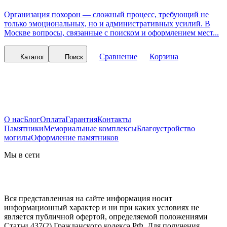
Организация похорон — сложный процесс, требующий не
только эмоциональных, но и административных усилий. В
Москве вопросы, связанные с поиском и оформлением мест...
Сравнение
Корзина
Каталог
Поиск
О нас
Блог
Оплата
Гарантия
Контакты
Памятники
Мемориальные комплексы
Благоустройство
могилы
Оформление памятников
Мы в сети
Вся представленная на сайте информация носит
информационный характер и ни при каких условиях не
является публичной офертой, определяемой положениями
Статьи 437(2) Гражданского кодекса РФ. Для получения