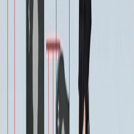
проявлением глубокого почтения.
При выборе модели ММ9047 вы получаете не просто набор
элементов, а тщательно сбалансированный ансамбль. Важным
преимуществом является его адаптивность: комплекс
органично вписывается как в традиционные, так и в более
современные участки кладбища. Благодаря универсальной
цветовой гамме и текстуре материалов, он не конфликтует с
окружающими памятниками, создавая приватное и личное
пространство для поминовения.
С точки зрения практичности, комплекс спроектирован с
учетом простоты ухода. Поверхности материалов устойчивы к
образованию мха и плесени, а конструктивные особенности
минимизируют скопление воды и грязи. Это означает, что
внешняя безупречность будет поддерживаться с
минимальными усилиями, что особенно важно для семей,
проживающих далеко от места захоронения.
Для персонализации комплекса производитель предлагает ряд
опций, которые позволяют сохранить его стилистическую
целостность. Это может быть нанесение гравировки на
установленную плиту, выбор дополнительных декоративных
элементов (например, вазоны из того же материала) или
специальное покрытие, усиливающее глубину цвета. Таким