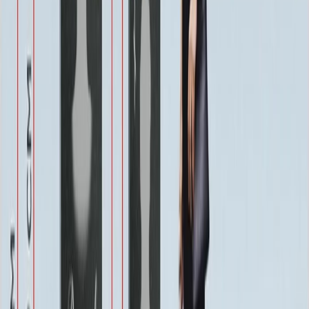
образом, вы можете добавить индивидуальные штрихи, не
нарушая гармонии готового решения.
Приобретая комплекс ММ9047, вы также инвестируете в
экологическую стабильность участка. Для его производства
используются материалы, не оказывающие вредного
воздействия на почву, что соответствует современным
стандартам обустройства ритуальных территорий. Это выбор,
который отражает заботу не только о памяти, но и о самом
месте ее хранения.
Рекомендации товаров
Комплекс на могилу ММ9000
572 053
₽
Быстрый заказ