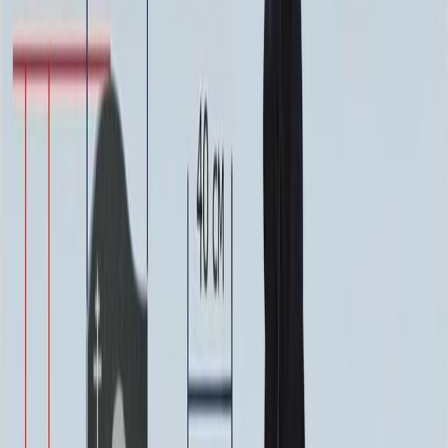
гармоничное решение для оформления места памяти. Его
отличает продуманная композиция и сдержанная
элегантность, которые создают атмосферу умиротворения и
достоинства. Все элементы комплекса выполнены в едином
стиле, что обеспечивает законченный и ухоженный вид.
Конструкция отличается устойчивостью и долговечностью,
рассчитана на длительную эксплуатацию в различных
погодных условиях. Внешний вид сохраняет свою
аккуратность и презентабельность с течением времени.
Модель ММ9047 обладает классическими пропорциями,
которые подчеркивают значимость места и вызывают чувство
глубокого уважения.
Это решение избавляет от необходимости подбирать
отдельные компоненты, так как комплекс является полностью
готовым. Его установка позволяет создать целостный и
гармоничный облик, демонстрирующий заботу и память.
Лаконичный дизайн без излишеств способствует
сосредоточению на воспоминаниях и чувствах.
Комплекс ММ9047 — это выбор в пользу порядка,
завершенности и эстетической гармонии. Он символизирует
вечную память и заботу, предоставляя достойное обрамление
для места последнего упокоения. Данная модель отвечает
высоким требованиям к качеству и внешнему виду, являясь