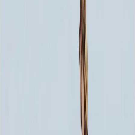
Скидка 5.00% на Надгробные плиты
Комплекс на могилу ММ9031
Главная
/
Мемориальные комплексы
/
Комплекс на могилу
ММ9031
Итого:
836 780
₽
Быстрый заказ
Комплекс на могилу ММ9031
836 780
₽
Выбор атрибутов
Установка комплекса
Установка комплекса
Без установки
Бесплатно