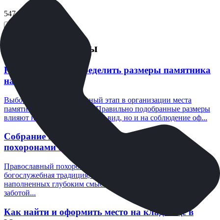
547 648
₽
Быстрый заказ
Последние посты
Как правильно определить размеры памятника
на могилу?
Выбор памятника — важный этап в организации места
памяти близкого человека. Правильно подобранные размеры
влияют не только на внешний вид, но и на соблюдение оф...
Собрание примет и обычаев, связанных с
похоронами в православии
Православный похоронный обряд — это не только
богослужебная традиция, но и система древних обычаев,
наполненных глубоким смыслом, уважением к усопшему и
заботой...
Как найти и оформить место на кладбище в