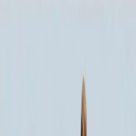
Каталог
+7 (926) 211 90 79
Обратный звонок
0
₽
О нас
Блог
Оплата
Гарантия
Услуги
Контакты
Скидка 5.00% на Надгробные плиты