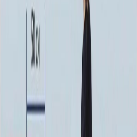
Усиленная
70 000 ₽
Доставка
Доставка
Самовывоз
Бесплатно
Москва
2 000 ₽
Мос. Обл. (от МКАД до 50 км)
3 000 ₽
Мос. Обл. (от МКАД до 100 км)
4 000 ₽
Мос. Обл. (от МКАД до 150 км)
6 000 ₽
По России (любой регион) по согласованию
5 000 ₽
Быстрый заказ
Описание
Технические характеристики
Вопросы и ответы
Доставка и оплата
Комплекс ММ9031 представляет собой целостное и