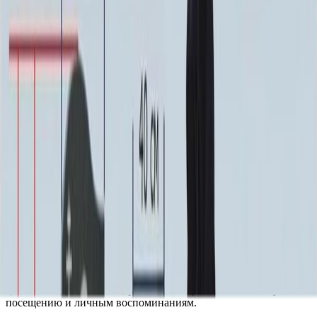
гармоничное оформление места памяти. Его отличает
сдержанная элегантность и продуманная композиция,
создающая атмосферу умиротворения и достоинства. Все
элементы выполнены в едином стиле, что обеспечивает
законченный и ухоженный вид.
Конструкция демонстрирует внимание к деталям и высокие
стандарты исполнения. Плавные линии и четкие формы
сочетаются, образуя визуально устойчивый и
уравновешенный ансамбль. Такой подход позволяет создать
особое пространство для тишины и размышлений,
подчеркивая значимость момента воспоминания.
Комплекс удобен в уходе и устойчив к различным погодным
условиям, что гарантирует его сохранность на долгие годы.
Он не требует специального обслуживания, оставаясь
неизменно аккуратным и выразительным. Это решение для
тех, кто ценит долговечность, эстетическую целостность и
желает создать достойное и вечное обрамление.
ММ9031 — это выбор в пользу гармонии и порядка,
воплощение уважения и светлой памяти. Он помогает
обустроить пространство, где каждая деталь служит общей
цели — созданию места, располагающего к спокойному
посещению и личным воспоминаниям.