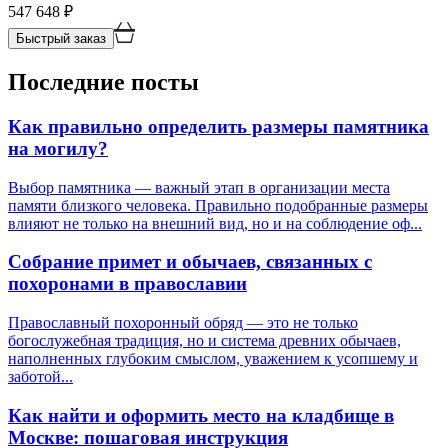
547 648
₽
Быстрый заказ
Последние посты
Как правильно определить размеры памятника
на могилу?
Выбор памятника — важный этап в организации места
памяти близкого человека. Правильно подобранные размеры
влияют не только на внешний вид, но и на соблюдение оф...
Собрание примет и обычаев, связанных с
похоронами в православии
Православный похоронный обряд — это не только
богослужебная традиция, но и система древних обычаев,
наполненных глубоким смыслом, уважением к усопшему и
заботой...
Как найти и оформить место на кладбище в
Москве: пошаговая инструкция