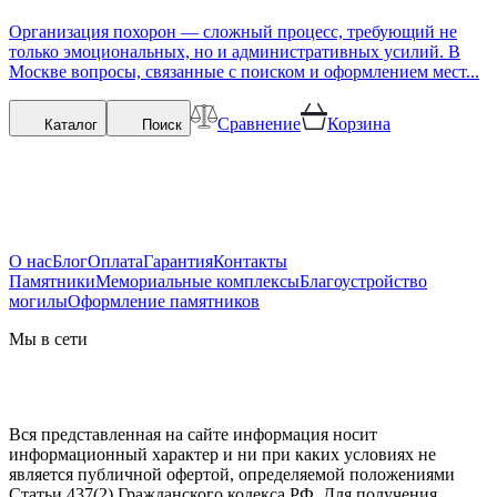
Организация похорон — сложный процесс, требующий не
только эмоциональных, но и административных усилий. В
Москве вопросы, связанные с поиском и оформлением мест...
Сравнение
Корзина
Каталог
Поиск
О нас
Блог
Оплата
Гарантия
Контакты
Памятники
Мемориальные комплексы
Благоустройство
могилы
Оформление памятников
Мы в сети
Вся представленная на сайте информация носит
информационный характер и ни при каких условиях не
является публичной офертой, определяемой положениями
Статьи 437(2) Гражданского кодекса РФ. Для получения