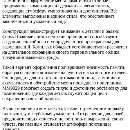
гармоничное оформление места памяти. Его отличает
продуманная композиция и сдержанная элегантность,
создающие атмосферу умиротворения и достоинства. Все
элементы выполнены в едином стиле, что обеспечивает
законченный и ухоженный вид.
Конструкция демонстрирует внимание к деталям и баланс
форм. Плавные линии и четкие пропорции способствуют
созданию спокойного и упорядоченного пространства для
размышлений. Комплекс обладает устойчивостью и рассчитан
на длительное сохранение своего первоначального облика,
требуя минимального ухода.
Такой вариант оформления подчеркивает значимость памяти,
обращая основное внимание на чувства и мысли посетителей.
Он подходит для тех, кто ценит лаконичность, гармонию и
аккуратность в обустройстве места последнего пристанища.
ММ9029 помогает создать тихую и достойную обстановку для
поминовения, где каждая деталь служит общей цели —
сохранению светлой памяти.
Выбор подобного комплекса отражает стремление к порядку,
постоянству и глубокому уважению. Это решение для людей,
предпочитающих ясность и целостность в выражении своих
чувств, где главным становится атмосфера почтения и
вечности.