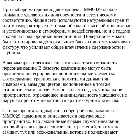
При выборе материалов для комплекса ММ9029 особое
внимание уделяется их долговечности и эстетическому
соответствию. Чаще всего используются натуральный гранит
или мрамор, которые не только обладают высокой прочностью
и устойчивостью к атмосферным воздействиям, но и с годами
сохраняют благородный внешний вид. Поверхность может
быть отполирована до зеркального блеска или иметь матовую
фактуру, что усиливает общее впечатление сдержанности и
глубины.
Важным практическим аспектом является возможность
персонализации. В базовую композицию могут быть
органично интегрированы дополнительные элементы:
фотокерамика, гравировка с памятными датами или
символами, вазы для цветов, выполненные в том же
стилистическом ключе. Это позволяет создать уникальное
пространство, отражающее индивидуальность ушедшего, не
нарушая при этом целостности архитектурного замысла.
С точки зрения ландшафтного обустройства, комплекс
ММ9029 гармонично вписывается в окружающее
пространство. Его лаконичные формы служат идеальной
основой для высадки вечнозеленых растений, таких как
самшит, туя или можжевельник, которые подчеркивают