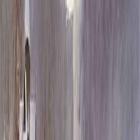
Каталог
+7 (926) 211 90 79
Обратный звонок
0
₽
О нас
Блог
Оплата
Гарантия
Услуги
Контакты
Скидка 5.00% на Надгробные плиты