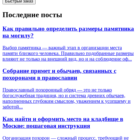
Быстрый заказ
Последние посты
Как правильно определить размеры памятника
на могилу?
Выбор памятника — важный этап в организации места
памяти близкого человека. Правильно подобранные размеры
влияют не только на внешний вид, но и на соблюдение оф...
Собрание примет и обычаев, связанных с
похоронами в православии
Православный похоронный обряд — это не только
богослужебная традиция, но и система древних обычаев,
наполненных глубоким смыслом, уважением к усопшему и
заботой...
Как найти и оформить место на кладбище в
Москве: пошаговая инструкция
Организация похорон — сложный процесс, требующий не