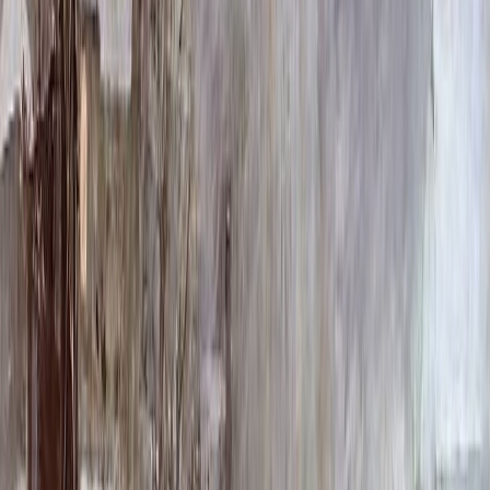
2 000 ₽
Быстрый заказ
Описание
Технические характеристики
Вопросы и ответы
Доставка и оплата
Модель КК01 представляет собой классическое решение для
оформления места памяти. Её сдержанный и гармоничный
дизайн создаёт атмосферу уважения и спокойствия, позволяя
сосредоточиться на воспоминаниях. Чёткие линии и
сбалансированные пропорции делают этот вариант
универсальным, органично вписывающимся в любое
окружение.
Конструкция КК01 отличается продуманностью и
надёжностью. Все элементы выполнены с вниманием к
деталям, что обеспечивает целостность восприятия и
долговечность. Форма способствует сохранности внешнего
вида на протяжении длительного времени, не требуя
сложного ухода. Это практичный выбор для тех, кто ценит
постоянство и аккуратность.
Выбирая модель КК01, вы останавливаетесь на проверенном
временем варианте. Её достоинство — в строгой
элегантности и ясности смысла. Она служит достойным и