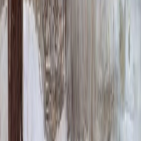
тактичным знаком памяти, передающим чувства без
излишеств. Этот продукт помогает создать место для
размышлений и почтения, где каждая деталь служит общей
цели — сохранению светлого воспоминания.
При изготовлении модели КК01 используются материалы
высочайшего качества, такие как натуральный гранит или
литьевой мрамор, что гарантирует устойчивость к любым
погодным условиям — от морозов до палящего солнца.
Поверхность устойчива к выцветанию и механическим
воздействиям, сохраняя первоначальный вид на десятилетия.
Важным преимуществом КК01 является возможность
персонализации. На монумент может быть нанесена
гравировка — имя, даты, эпитафия или памятный символ.
Это позволяет создать уникальный объект, отражающий
индивидуальность и жизненный путь человека. Мы
предлагаем помощь в разработке эскиза и выбору шрифта для
надписи.
Установка модели не представляет сложности благодаря
модульной конструкции и подробной инструкции. Однако для
обеспечения идеальной устойчивости и ровного положения
мы рекомендуем воспользоваться услугами наших
специалистов по монтажу. Это особенно важно на участках с