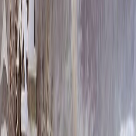
Скидка 5.00% на Надгробные плиты
КК01
Главная
/
КК01
Итого:
2 580
₽
Быстрый заказ
КК01
2 580
₽
Выбор атрибутов
Установка фото
Установка фото
Без установки
Бесплатно
Ниша