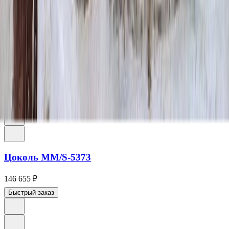
сложным грунтом или неровным рельефом.
Модель КК01 гармонично сочетается с дополнительными
элементами благоустройства: цветниками, гранитными
плитами, скамейками или малыми архитектурными формами.
Такой комплексный подход позволяет создать завершённое и
ухоженное мемориальное пространство, место для тишины и
воспоминаний.
Рекомендации товаров
Цоколь ММ/S-5373
146 655
₽
Быстрый заказ